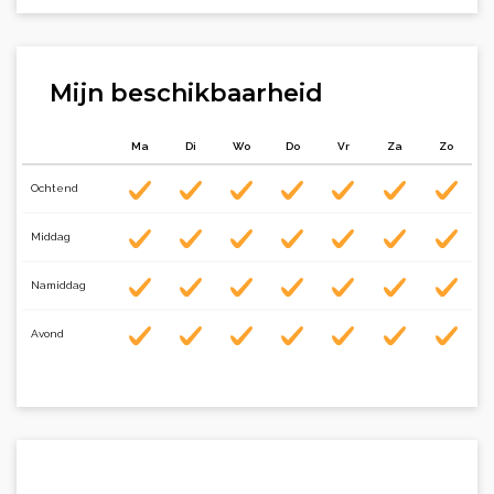
Mijn beschikbaarheid
Ma
Di
Wo
Do
Vr
Za
Zo
Ochtend
Middag
Namiddag
Avond