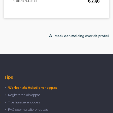
€
7.50
1 extra huisdier:
Maak een melding over dit profiel
Tips
Werken als Huisdierenoppas
Registreren als oppas
Tips huisdierenoppas
FAQ door huisdierenoppas