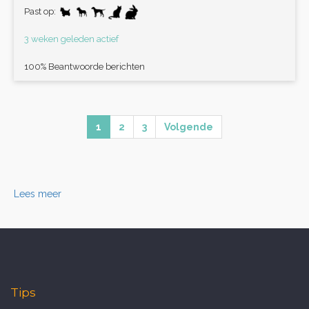
Past op:
3 weken geleden actief
100% Beantwoorde berichten
1
2
3
Volgende
Lees meer
Tips