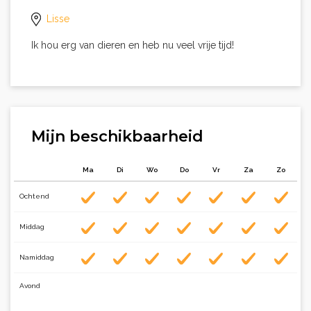
Lisse
Ik hou erg van dieren en heb nu veel vrije tijd!
Mijn beschikbaarheid
Ma
Di
Wo
Do
Vr
Za
Zo
Ochtend
Middag
Namiddag
Avond