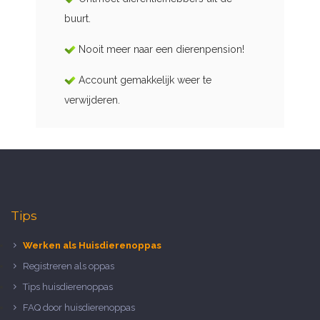
buurt.
Nooit meer naar een dierenpension!
Account gemakkelijk weer te
verwijderen.
Tips
Werken als Huisdierenoppas
Registreren als oppas
Tips huisdierenoppas
FAQ door huisdierenoppas