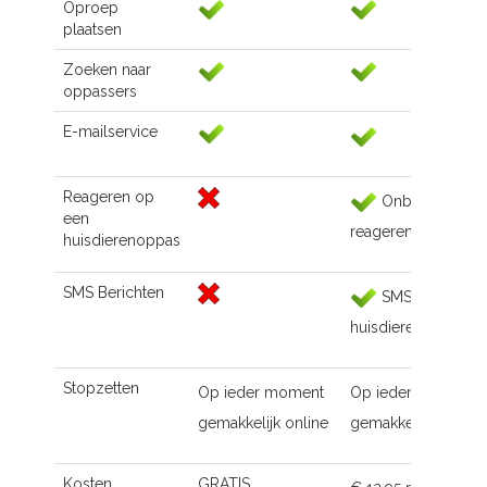
Oproep
plaatsen
Zoeken naar
oppassers
E-mailservice
Reageren op
Onbeperkt
een
reageren
huisdierenoppas
SMS Berichten
SMS naar de
huisdierenoppas
Stopzetten
Op ieder moment
Op ieder moment
gemakkelijk online
gemakkelijk online
Kosten
GRATIS