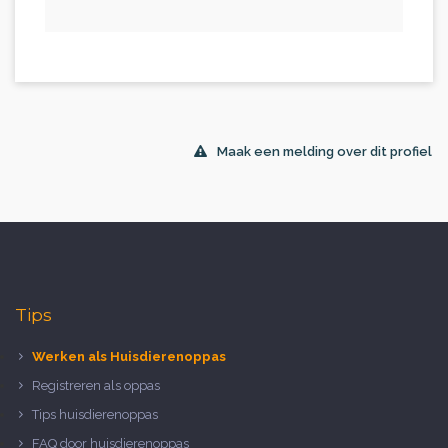
Maak een melding over dit profiel
Tips
Werken als Huisdierenoppas
Registreren als oppas
Tips huisdierenoppas
FAQ door huisdierenoppas