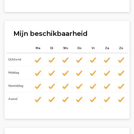
Mijn beschikbaarheid
Ma
Di
Wo
Do
Vr
Za
Zo
Ochtend
Middag
Namiddag
Avond