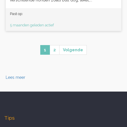
verschillende honden zoals bull dog, tekel,...
Past op:
5 maanden geleden actief
1
2
Volgende
Lees meer
Tips