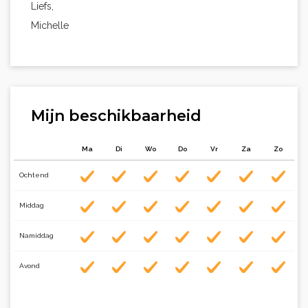
Liefs,
Michelle
Mijn beschikbaarheid
Ma
Di
Wo
Do
Vr
Za
Zo
Ochtend
Middag
Namiddag
Avond