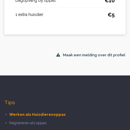
€
10
Dagopvang bij oppas:
€
5
1 extra huisdier:
Maak een melding over dit profiel
Tips
Werken als Huisdierenoppas
Registreren als oppas