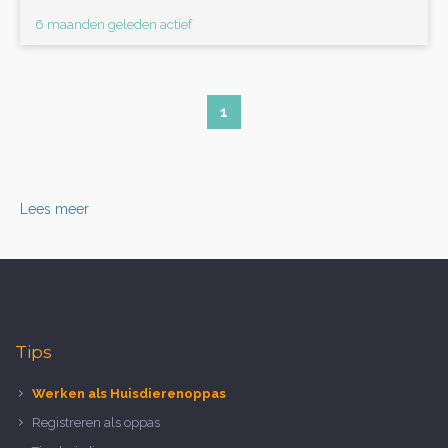
6 maanden geleden actief
1
Lees meer
Tips
Werken als Huisdierenoppas
Registreren als oppas