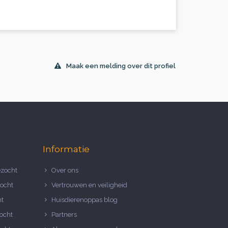
Maak een melding over dit profiel
Informatie
zocht
Over ons
ocht
Vertrouwen en veiligheid
ht
Huisdierenoppas blog
ocht
Partners