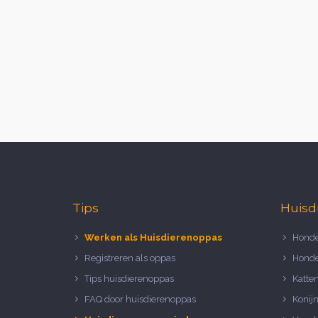
Tips
Huisd
Werken als Huisdierenoppas
Honde
Registreren als oppas
Honde
Tips huisdierenoppas
Katte
FAQ door huisdierenoppas
Konij