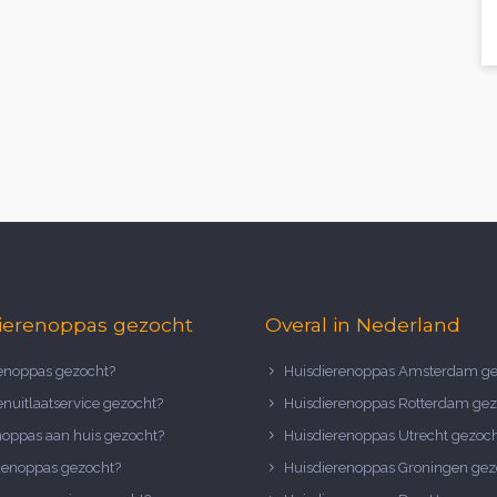
ierenoppas gezocht
Overal in Nederland
noppas gezocht?
Huisdierenoppas Amsterdam ge
nuitlaatservice gezocht?
Huisdierenoppas Rotterdam gez
noppas aan huis gezocht?
Huisdierenoppas Utrecht gezoc
nenoppas gezocht?
Huisdierenoppas Groningen gez