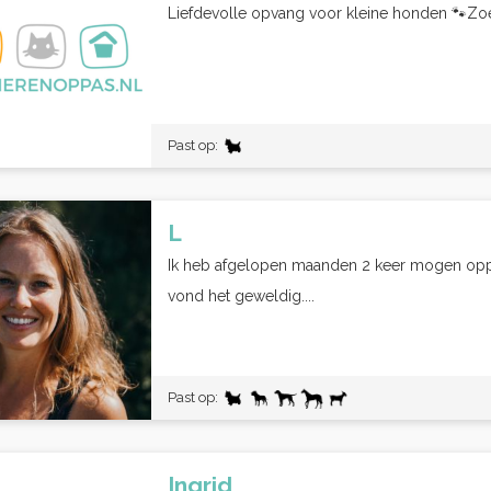
Liefdevolle opvang voor kleine honden 🐾Zoe
Past op:
L
Ik heb afgelopen maanden 2 keer mogen opp
vond het geweldig....
Past op:
Ingrid