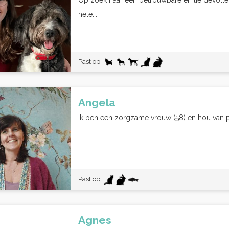
Op zoek naar een betrouwbare en liefdevolle
hele...
Past op:
Angela
Ik ben een zorgzame vrouw (58) en hou van p
Past op:
Agnes