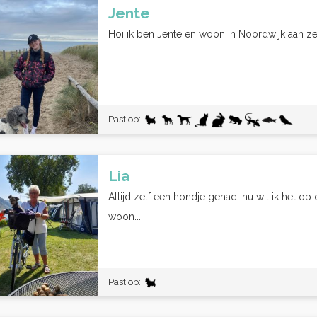
Jente
Hoi ik ben Jente en woon in Noordwijk aan ze
Past op:
Lia
Altijd zelf een hondje gehad, nu wil ik het o
woon...
Past op: