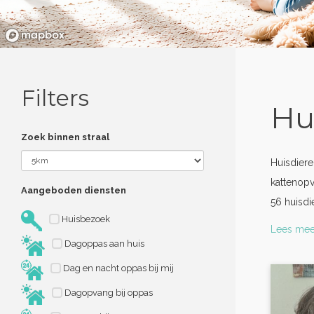
Filters
Hu
Zoek binnen straal
Huisdier
kattenopv
Aangeboden diensten
56 huisdi
Huisbezoek
Lees mee
Dagoppas aan huis
Dag en nacht oppas bij mij
Dagopvang bij oppas