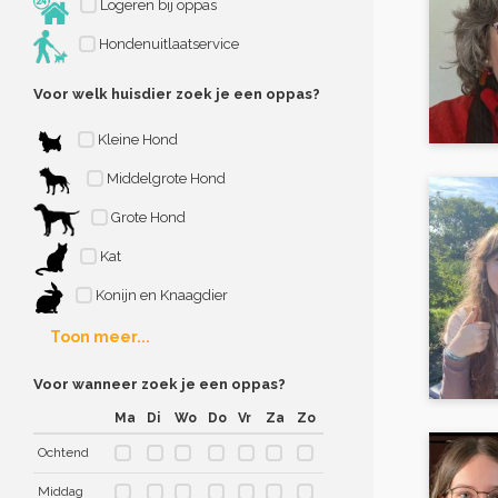
Logeren bij oppas
Hondenuitlaatservice
Voor welk huisdier zoek je een oppas?
Kleine Hond
Middelgrote Hond
Grote Hond
Kat
Konijn en Knaagdier
Toon meer...
Voor wanneer zoek je een oppas?
Ma
Di
Wo
Do
Vr
Za
Zo
Ochtend
Middag