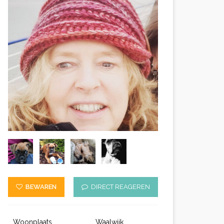
BEWAREN
DIRECT REAGEREN
Woonplaats
Waalwijk