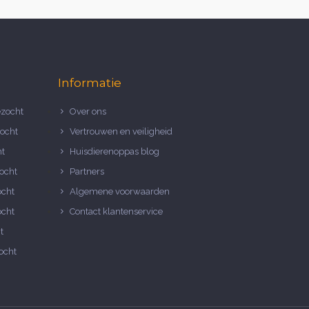
Informatie
zocht
Over ons
ocht
Vertrouwen en veiligheid
ht
Huisdierenoppas blog
ocht
Partners
ocht
Algemene voorwaarden
ocht
Contact klantenservice
t
ocht