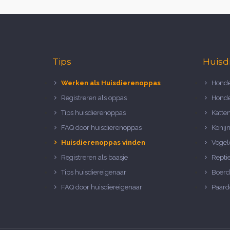
Tips
Huisd
Werken als Huisdierenoppas
Honde
Registreren als oppas
Honde
Tips huisdierenoppas
Katte
FAQ door huisdierenoppas
Konij
Huisdierenoppas vinden
Vogel
Registreren als baasje
Repti
Tips huisdiereigenaar
Boerd
FAQ door huisdiereigenaar
Paard