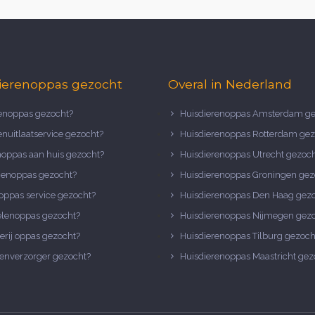
ierenoppas gezocht
Overal in Nederland
noppas gezocht?
Huisdierenoppas Amsterdam ge
nuitlaatservice gezocht?
Huisdierenoppas Rotterdam gez
noppas aan huis gezocht?
Huisdierenoppas Utrecht gezoc
nenoppas gezocht?
Huisdierenoppas Groningen gez
oppas service gezocht?
Huisdierenoppas Den Haag gez
elenoppas gezocht?
Huisdierenoppas Nijmegen gez
erij oppas gezocht?
Huisdierenoppas Tilburg gezoch
enverzorger gezocht?
Huisdierenoppas Maastricht gez