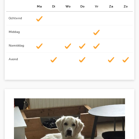
Ma
Di
Wo
Do
Vr
Za
Zo
Ochtend
Middag
Namiddag
Avond