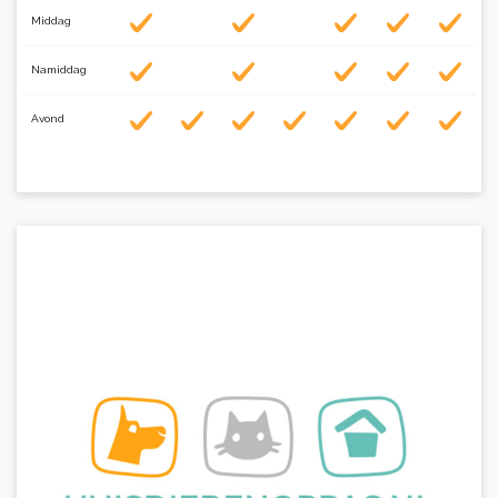
Middag
Namiddag
Avond