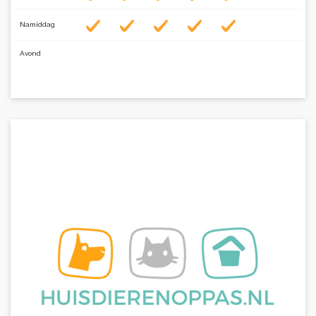
Namiddag
Avond