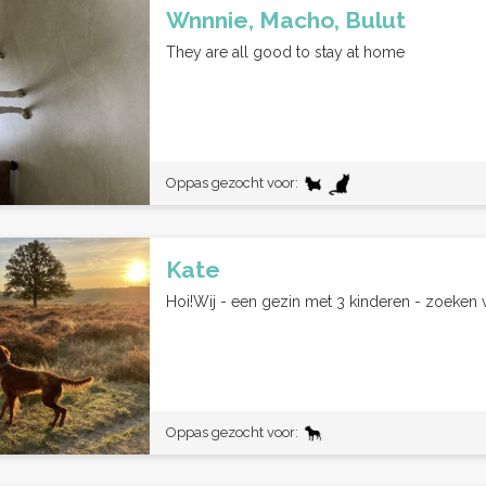
Wnnnie, Macho, Bulut
They are all good to stay at home
Oppas gezocht voor:
Kate
Hoi!Wij - een gezin met 3 kinderen - zoeken
Oppas gezocht voor: