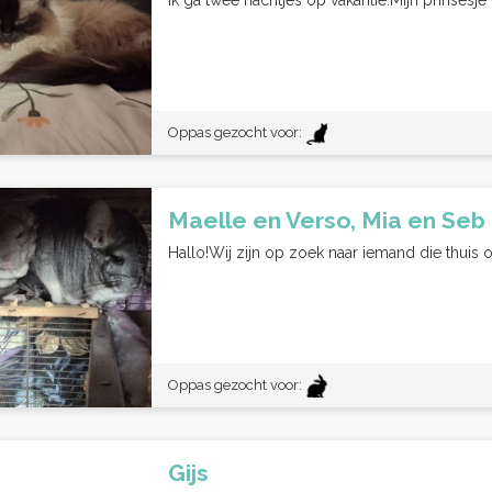
Ik ga twee nachtjes op vakantie.Mijn prinsesje 
Oppas gezocht voor:
Maelle en Verso, Mia en Seb
Hallo!Wij zijn op zoek naar iemand die thuis on
Oppas gezocht voor:
Gijs