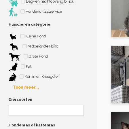
Dag- en nachtopvang bij jou
Hondenuitlaatservice
Huisdieren categorie
Kleine Hond
Middelgrote Hond
Grote Hond
Kat
Konijn en Knaagdier
Toon meer...
Diersoorten
Hondenras of kattenras