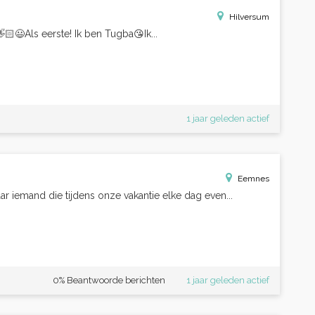
Hilversum
👋🏻😃Als eerste! Ik ben Tugba😘Ik...
1 jaar geleden actief
Eemnes
r iemand die tijdens onze vakantie elke dag even...
0% Beantwoorde berichten
1 jaar geleden actief