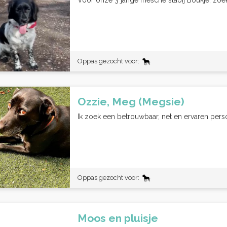
Voor onze 3 jarige friesche stabij Boukje, zoe
Oppas gezocht voor:
Ozzie, Meg (Megsie)
Ik zoek een betrouwbaar, net en ervaren pers
Oppas gezocht voor:
Moos en pluisje