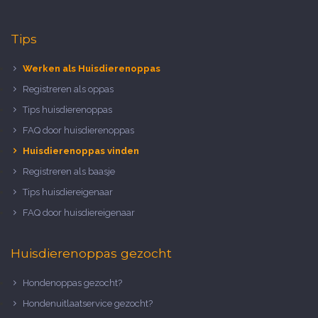
Tips
Werken als Huisdierenoppas
Registreren als oppas
Tips huisdierenoppas
FAQ door huisdierenoppas
Huisdierenoppas vinden
Registreren als baasje
Tips huisdiereigenaar
FAQ door huisdiereigenaar
Huisdierenoppas gezocht
Hondenoppas gezocht?
Hondenuitlaatservice gezocht?