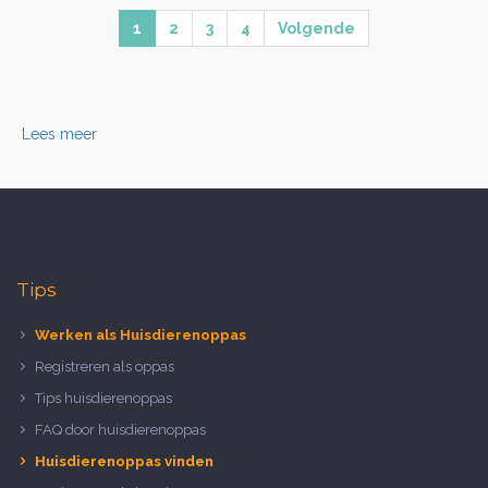
1
2
3
4
Volgende
Lees meer
Tips
Werken als Huisdierenoppas
Registreren als oppas
Tips huisdierenoppas
FAQ door huisdierenoppas
Huisdierenoppas vinden