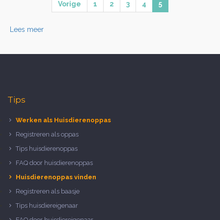
Vorige
1
2
3
4
5
Lees meer
Tips
Werken als Huisdierenoppas
Registreren als oppas
Tips huisdierenoppas
FAQ door huisdierenoppas
Huisdierenoppas vinden
Registreren als baasje
Tips huisdiereigenaar
FAQ door huisdiereigenaar