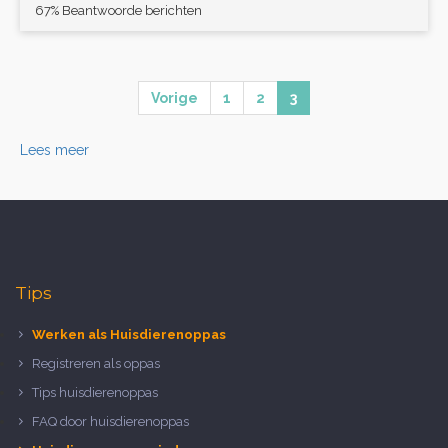
67% Beantwoorde berichten
Vorige
1
2
3
Lees meer
Tips
Werken als Huisdierenoppas
Registreren als oppas
Tips huisdierenoppas
FAQ door huisdierenoppas