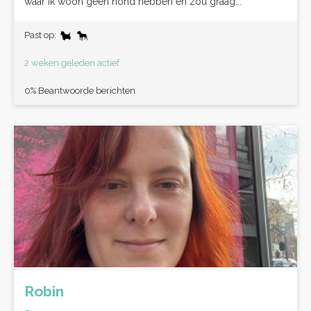
waar ik woon geen hond hebben en zou graag...
Past op:
2 weken geleden actief
0% Beantwoorde berichten
Robin