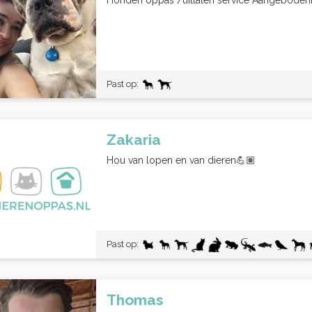
Honden oppas /uitlaten service AangebodenDe
Past op:
Zakaria
Hou van lopen en van dieren💪🏽
Past op:
Thomas