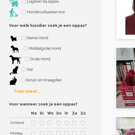
Logeren bij oppas
Hondenuitlaatservice
Voor welk huisdier zoek je een oppas?
Kleine Hond
Middelgrote Hond
Grote Hond
Kat
Konijn en Knaagdier
Toon meer...
Voor wanneer zoek je een oppas?
Ma
Di
Wo
Do
Vr
Za
Zo
Ochtend
Middag