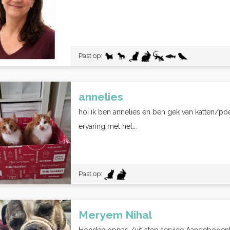
Past op:
annelies
hoi ik ben annelies en ben gek van katten/poe
ervaring met het...
Past op:
Meryem Nihal