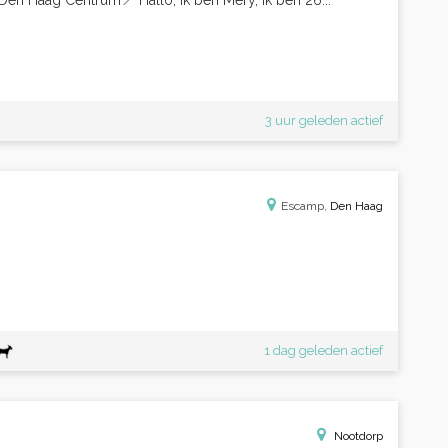
n Haag Centrum📍 Hallo, ik ben Mery, ik ben 26...
3 uur geleden actief
Escamp,
Den Haag
1 dag geleden actief
Nootdorp