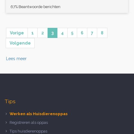
67% Beantwoorde berichten
Vorige
1
2
3
4
5
6
7
8
Volgende
Lees meer
Tips
Werken als Huisdierenoppas
Registreren als oppas
Tips huisdierenoppas