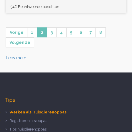
54% Beantwoorde berichten
Vorige
1
2
3
4
5
6
7
8
Volgende
Lees meer
Tips
Werken als Huisdierenoppas
Registreren als oppas
Tips huisdierenoppas