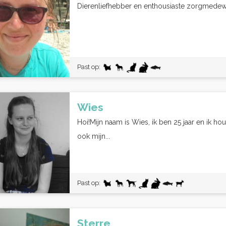
Dierenliefhebber en enthousiaste zorgmedewer
Past op:
Wies
Hoi!Mijn naam is Wies, ik ben 25 jaar en ik ho
ook mijn...
Past op:
Sterre