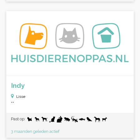
Indy
Lisse
**
Past op:
3 maanden geleden actief