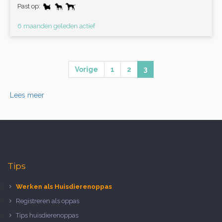
Past op:
6 maanden geleden actief
Vorige
1
2
3
Lees meer
Tips
Werken als Huisdierenoppas
Registreren als oppas
Tips huisdierenoppas