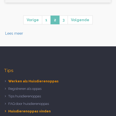
Vorige
1
2
3
Volgende
Lees meer
Tips
Werken als Huisdierenoppas
Registreren als oppas
Tips huisdierenoppas
FAQ door huisdierenoppas
Huisdierenoppas vinden