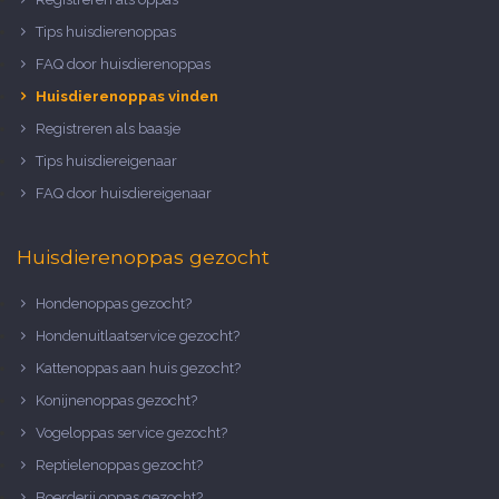
Tips huisdierenoppas
FAQ door huisdierenoppas
Huisdierenoppas vinden
Registreren als baasje
Tips huisdiereigenaar
FAQ door huisdiereigenaar
Huisdierenoppas gezocht
Hondenoppas gezocht?
Hondenuitlaatservice gezocht?
Kattenoppas aan huis gezocht?
Konijnenoppas gezocht?
Vogeloppas service gezocht?
Reptielenoppas gezocht?
Boerderij oppas gezocht?