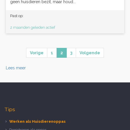
geen huisdieren bezit, maar houd...
Past op:
2 maanden geleden actief
Vorige
1
2
3
Volgende
Lees meer
Tips
Werken als Huisdierenoppas
Registreren als oppas