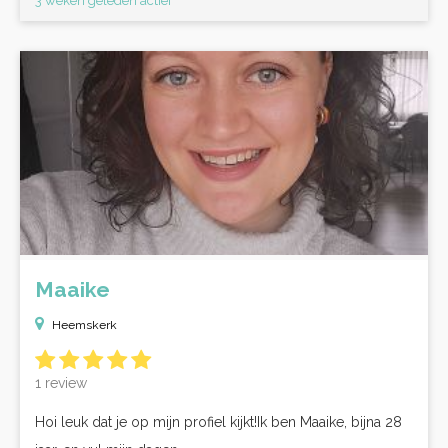
3 weken geleden actief
Maaike
Heemskerk
1 review
Hoi leuk dat je op mijn profiel kijkt!Ik ben Maaike, bijna 28