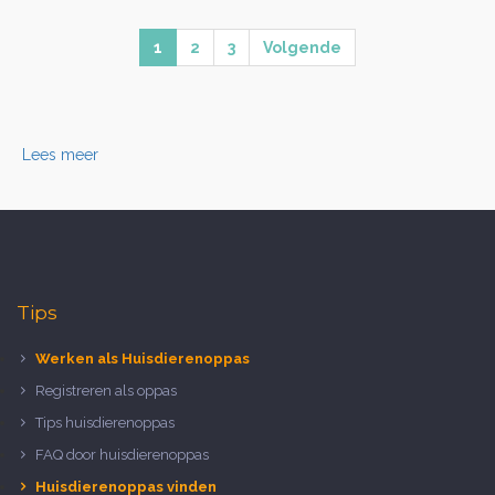
1
2
3
Volgende
Lees meer
Tips
Werken als Huisdierenoppas
Registreren als oppas
Tips huisdierenoppas
FAQ door huisdierenoppas
Huisdierenoppas vinden