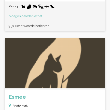
Past op:
6 dagen geleden actief
95% Beantwoorde berichten
Esmée
Ridderkerk