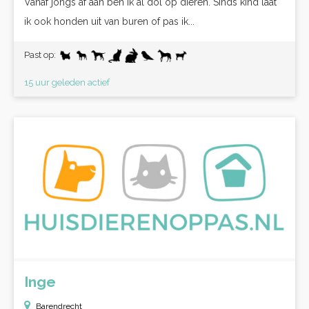
Vanaf jongs af aan ben ik al dol op dieren. Sinds kind laat
ik ook honden uit van buren of pas ik...
Past op:
15 uur geleden actief
Inge
Barendrecht