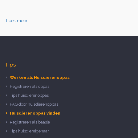
Lees meer
Tips
Werken als Huisdierenoppas
Registreren als oppas
Tips huisdierenoppas
FAQ door huisdierenoppas
Huisdierenoppas vinden
Registreren als baasje
Tips huisdiereigenaar