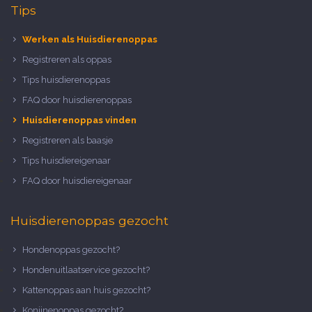
Tips
Werken als Huisdierenoppas
Registreren als oppas
Tips huisdierenoppas
FAQ door huisdierenoppas
Huisdierenoppas vinden
Registreren als baasje
Tips huisdiereigenaar
FAQ door huisdiereigenaar
Huisdierenoppas gezocht
Hondenoppas gezocht?
Hondenuitlaatservice gezocht?
Kattenoppas aan huis gezocht?
Konijnenoppas gezocht?