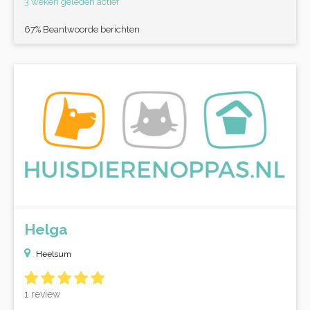
3 weken geleden actief
67% Beantwoorde berichten
Helga
Heelsum
1 review