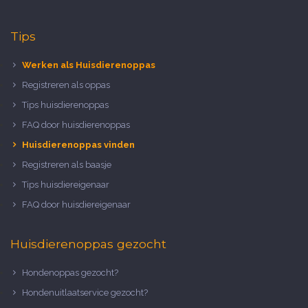
Tips
Werken als Huisdierenoppas
Registreren als oppas
Tips huisdierenoppas
FAQ door huisdierenoppas
Huisdierenoppas vinden
Registreren als baasje
Tips huisdiereigenaar
FAQ door huisdiereigenaar
Huisdierenoppas gezocht
Hondenoppas gezocht?
Hondenuitlaatservice gezocht?