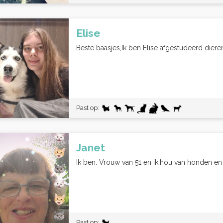
Elise
Beste baasjes,Ik ben Elise afgestudeerd dierena
Past op:
Janet
Ik ben. Vrouw van 51 en ik.hou van honden en 
Past op: