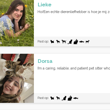
Lieke
Hoi!Een echte dierenliefhebber is hoe je mij 
Past op:
Dorsa
I’m a caring, reliable, and patient pet sitter w
Past op: