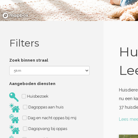
Filters
Hu
Zoek binnen straal
Le
Aangeboden diensten
Huisdier
Huisbezoek
nu een ka
Dagoppas aan huis
37 huisd
Dag en nacht oppas bij mij
Lees mee
Dagopvang bij oppas