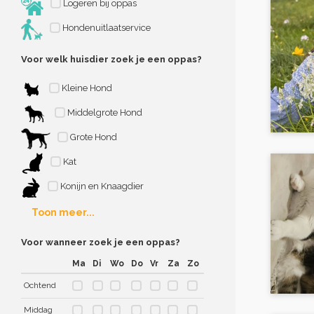
Logeren bij oppas
Hondenuitlaatservice
Voor welk huisdier zoek je een oppas?
Kleine Hond
Middelgrote Hond
Grote Hond
Kat
Konijn en Knaagdier
Toon meer...
Voor wanneer zoek je een oppas?
Ma
Di
Wo
Do
Vr
Za
Zo
Ochtend
Middag