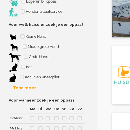
Logeren bij oppas
Hondenuitlaatservice
Voor welk huisdier zoek je een oppas?
Kleine Hond
Middelgrote Hond
Grote Hond
Kat
Konijn en Knaagdier
Toon meer...
Voor wanneer zoek je een oppas?
Ma
Di
Wo
Do
Vr
Za
Zo
Ochtend
Middag