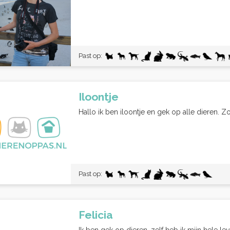
Past op:
Iloontje
Hallo ik ben iloontje en gek op alle dieren. Zoe
Past op:
Felicia