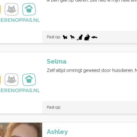
Ik ben gek op dieren, zelf heb ik mijn hele le
Past op:
Selma
Zelf altijd omringt geweest door huisdieren. 
Past op:
Ashley