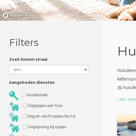
Filters
Hu
Zoek binnen straal
Huisdiere
kattenopv
Aangeboden diensten
39 huisdi
Huisbezoek
Lees mee
Dagoppas aan huis
Dag en nacht oppas bij mij
Dagopvang bij oppas