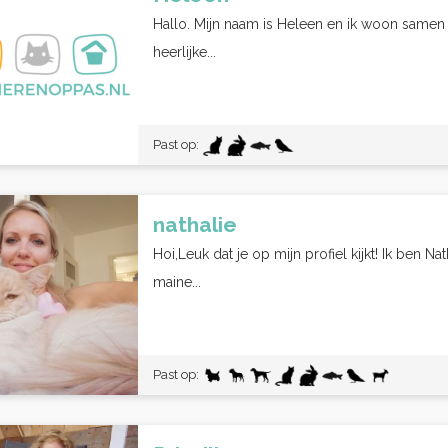
Hallo. Mijn naam is Heleen en ik woon samen
heerlijke...
Past op:
nathalie
Hoi,Leuk dat je op mijn profiel kijkt! Ik ben Nath
maine...
Past op: