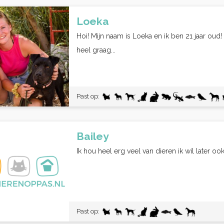
Loeka
Hoi! Mijn naam is Loeka en ik ben 21 jaar oud
heel graag...
Past op:
Bailey
Ik hou heel erg veel van dieren ik wil later oo
Past op: