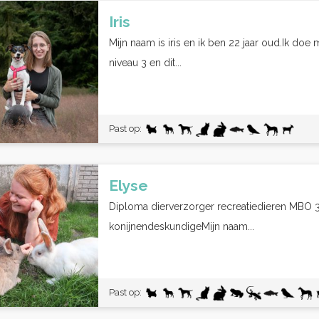
Iris
Mijn naam is iris en ik ben 22 jaar oud.Ik do
niveau 3 en dit...
Past op:
Elyse
Diploma dierverzorger recreatiedieren MBO 
konijnendeskundigeMijn naam...
Past op: