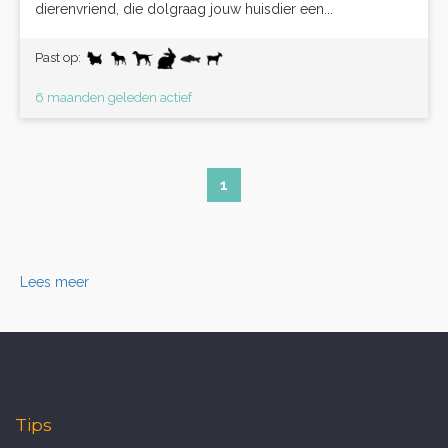
dierenvriend, die dolgraag jouw huisdier een...
Past op:
6 maanden geleden actief
1
Lees meer
Tips