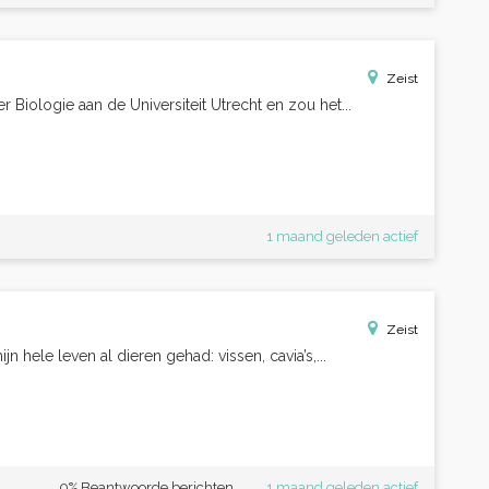
Zeist
er Biologie aan de Universiteit Utrecht en zou het...
1 maand geleden actief
Zeist
n hele leven al dieren gehad: vissen, cavia’s,...
0% Beantwoorde berichten
1 maand geleden actief