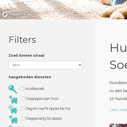
Filters
Hu
Zoek binnen straal
So
Aangeboden diensten
Huisdier
Huisbezoek
nu een ka
Dagoppas aan huis
20 huisdi
Dag en nacht oppas bij mij
Lees mee
Dagopvang bij oppas