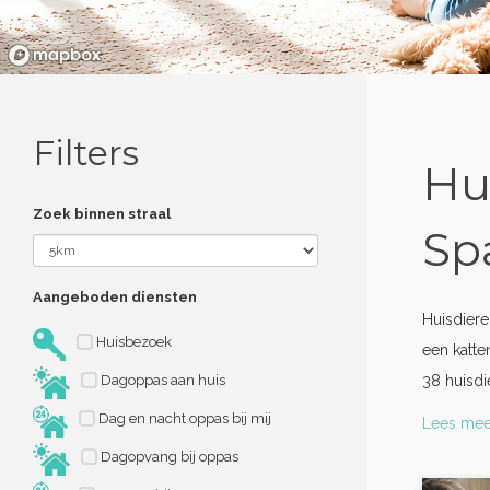
Filters
Hu
Zoek binnen straal
Sp
Aangeboden diensten
Huisdier
Huisbezoek
een katte
Dagoppas aan huis
38 huisd
Dag en nacht oppas bij mij
Lees mee
Dagopvang bij oppas