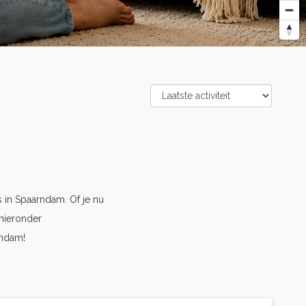
in Spaarndam. Of je nu
hieronder
rndam!