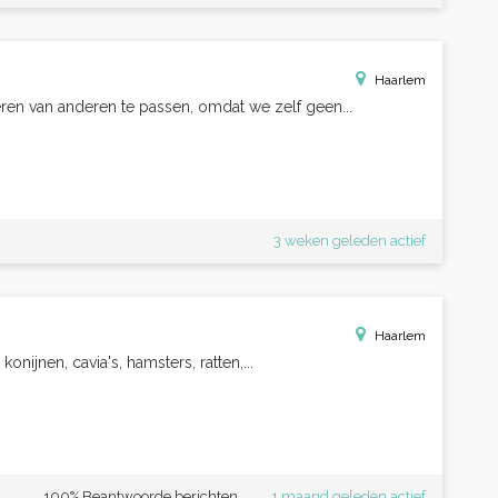
Haarlem
ieren van anderen te passen, omdat we zelf geen...
3 weken geleden actief
Haarlem
konijnen, cavia's, hamsters, ratten,...
100% Beantwoorde berichten
1 maand geleden actief