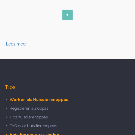
1
Lees meer
Tips
Werken als Huisdierenoppas
Registreren als oppas
Tips huisdierenoppas
FAQ door huisdierenoppas
Huisdierenoppas vinden