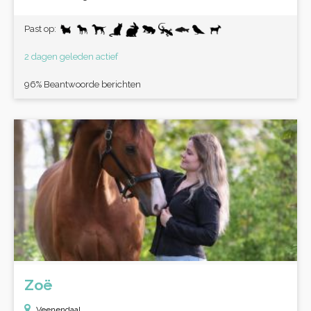
Past op:
2 dagen geleden actief
96% Beantwoorde berichten
Zoë
Veenendaal