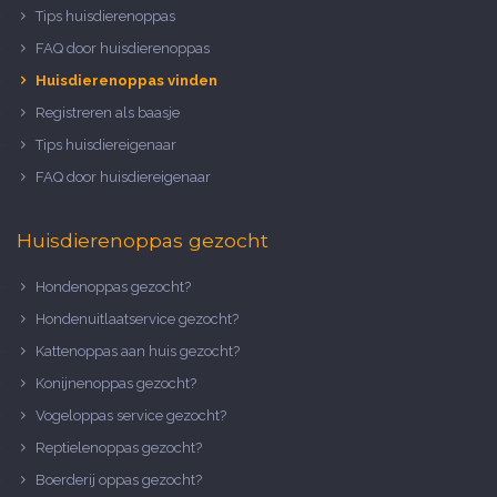
Tips huisdierenoppas
FAQ door huisdierenoppas
Huisdierenoppas vinden
Registreren als baasje
Tips huisdiereigenaar
FAQ door huisdiereigenaar
Huisdierenoppas gezocht
Hondenoppas gezocht?
Hondenuitlaatservice gezocht?
Kattenoppas aan huis gezocht?
Konijnenoppas gezocht?
Vogeloppas service gezocht?
Reptielenoppas gezocht?
Boerderij oppas gezocht?