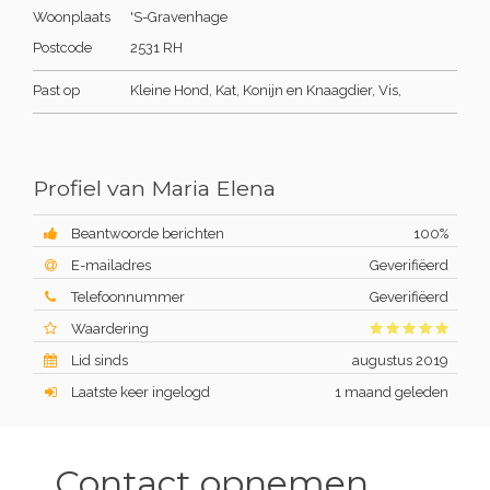
Woonplaats
'S-Gravenhage
Postcode
2531 RH
Past op
Kleine Hond, Kat, Konijn en Knaagdier, Vis,
Profiel van Maria Elena
Beantwoorde berichten
100%
E-mailadres
Geverifiëerd
Telefoonnummer
Geverifiëerd
Waardering
Lid sinds
augustus 2019
Laatste keer ingelogd
1 maand geleden
Contact opnemen