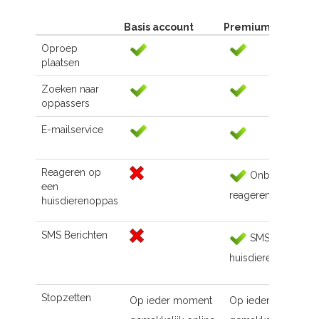
Basis account
Premium account
Oproep
plaatsen
Zoeken naar
oppassers
E-mailservice
Reageren op
Onbeperkt
een
reageren
huisdierenoppas
SMS Berichten
SMS naar de
huisdierenoppas
Stopzetten
Op ieder moment
Op ieder moment