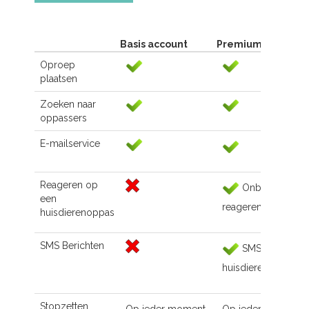
Basis account
Premium account
Oproep
plaatsen
Zoeken naar
oppassers
E-mailservice
Reageren op
Onbeperkt
een
reageren
huisdierenoppas
SMS Berichten
SMS naar de
huisdierenoppas
Stopzetten