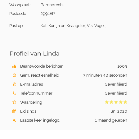
Woonplaats
Barendrecht
Postcode
2991EP
Past op
Kat, Konijn en Knaagdier, Vis, Vogel,
Profiel van Linda
Beantwoorde berichten
100%
Gem. reactiesnelheid
7 minuten 48 seconden
E-mailadres
Geverifiëerd
Telefoonnummer
Geverifiëerd
Waardering
Lid sinds
juni 2020
Laatste keer ingelogd
1 maand geleden