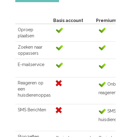
Basis account
Premium account
Oproep
plaatsen
Zoeken naar
oppassers
E-mailservice
Reageren op
Onbeperkt
een
reageren
huisdierenoppas
SMS Berichten
SMS naar de
huisdierenoppas
Stopzetten