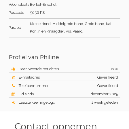
Woonplaats
Berkel-Enschot
Postcode
5056 PS
Kleine Hond, Middelgrote Hond, Grote Hond, Kat,
Past op
Konijn en Knaagdier, Vis, Paard,
Profiel van Philine
Beantwoorde berichten
20%
E-mailadres
Geverifiëerd
Telefoonnummer
Geverifiëerd
Lid sinds
december 2025
Laatste keer ingelogd
1 week geleden
Contact opnemen