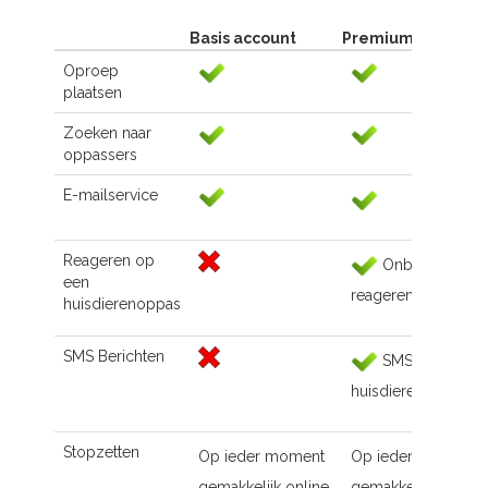
Basis account
Premium account
Oproep
plaatsen
Zoeken naar
oppassers
E-mailservice
Reageren op
Onbeperkt
een
reageren
huisdierenoppas
SMS Berichten
SMS naar de
huisdierenoppas
Stopzetten
Op ieder moment
Op ieder moment
gemakkelijk online
gemakkelijk online