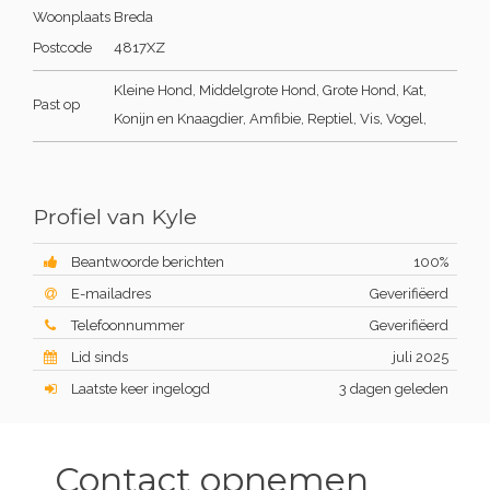
Woonplaats
Breda
Postcode
4817XZ
Kleine Hond, Middelgrote Hond, Grote Hond, Kat,
Past op
Konijn en Knaagdier, Amfibie, Reptiel, Vis, Vogel,
Profiel van Kyle
Beantwoorde berichten
100%
E-mailadres
Geverifiëerd
Telefoonnummer
Geverifiëerd
Lid sinds
juli 2025
Laatste keer ingelogd
3 dagen geleden
Contact opnemen