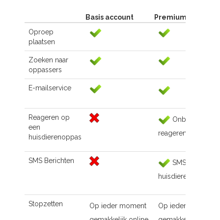
Basis account
Premium account
Oproep
plaatsen
Zoeken naar
oppassers
E-mailservice
Reageren op
Onbeperkt
een
reageren
huisdierenoppas
SMS Berichten
SMS naar de
huisdierenoppas
Stopzetten
Op ieder moment
Op ieder moment
gemakkelijk online
gemakkelijk online