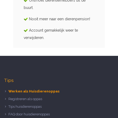
Ontmoet dierenliefhebbers uit de
buurt.
Nooit meer naar een dierenpension!
Account gemakkelijk weer te
verwijderen.
Tips
Werken als Huisdierenoppas
Registreren als oppas
Tips huisdierenoppas
FAQ door huisdierenoppas