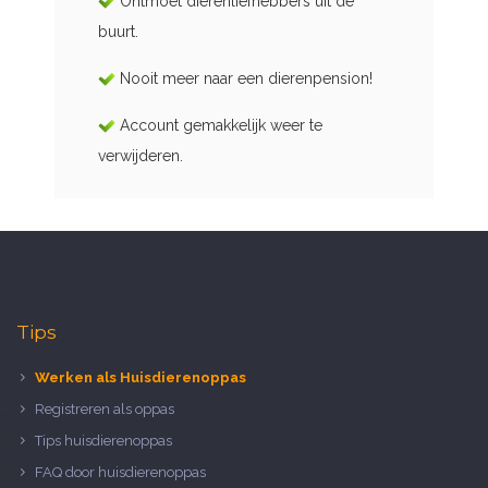
Ontmoet dierenliefhebbers uit de
buurt.
Nooit meer naar een dierenpension!
Account gemakkelijk weer te
verwijderen.
Tips
Werken als Huisdierenoppas
Registreren als oppas
Tips huisdierenoppas
FAQ door huisdierenoppas