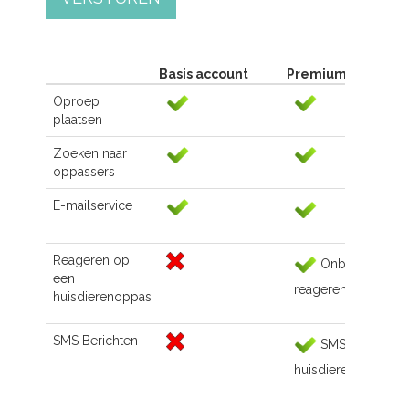
Basis account
Premium account
Oproep
plaatsen
Zoeken naar
oppassers
E-mailservice
Reageren op
Onbeperkt
een
reageren
huisdierenoppas
SMS Berichten
SMS naar de
huisdierenoppas