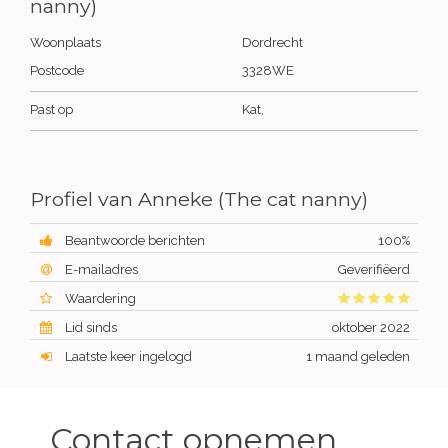
nanny)
Woonplaats
Dordrecht
Postcode
3328WE
Past op
Kat,
Profiel van Anneke (The cat nanny)
Beantwoorde berichten
100%
E-mailadres
Geverifiëerd
Waardering
Lid sinds
oktober 2022
Laatste keer ingelogd
1 maand geleden
Contact opnemen